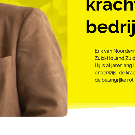
krach
bedri
Erik van Noordenn
Zuid-Holland Zuid 
Hij is al jarenlang 
onderwijs, de kra
de belangrijke ro