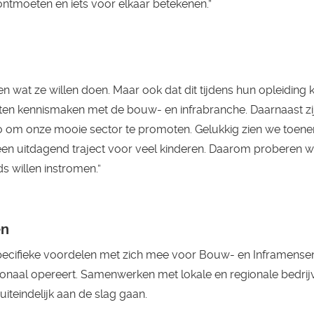
ontmoeten en iets voor elkaar betekenen.”
 wat ze willen doen. Maar ook dat dit tijdens hun opleiding 
laten kennismaken met de bouw- en infrabranche. Daarnaast z
egio om onze mooie sector te promoten. Gelukkig zien we toen
s een uitdagend traject voor veel kinderen. Daarom proberen w
ds willen instromen.”
en
pecifieke voordelen met zich mee voor Bouw- en Inframensen
gionaal opereert. Samenwerken met lokale en regionale bedrijv
uiteindelijk aan de slag gaan.