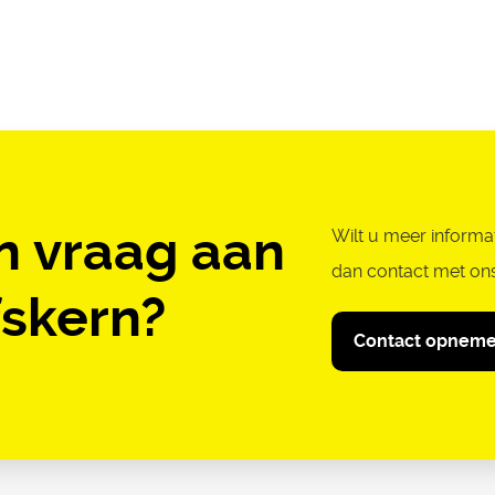
n vraag aan
Wilt u meer informa
dan contact met on
s­kern?
Contact opnem